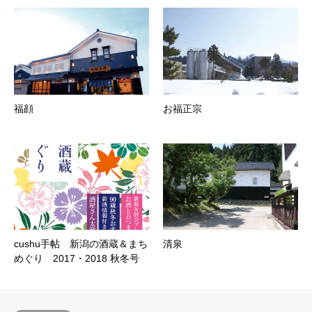
福顔
お福正宗
cushu手帖 新潟の酒蔵＆まち
清泉
めぐり 2017・2018 秋冬号