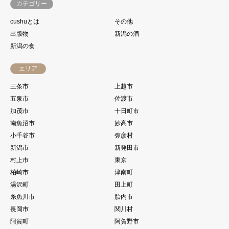
カテゴリー
cushuとは
その他
出版物
新潟の酒
新潟の食
エリア
三条市
上越市
五泉市
佐渡市
加茂市
十日町市
南魚沼市
妙高市
小千谷市
弥彦村
新潟市
新発田市
村上市
東京
柏崎市
津南町
湯沢町
田上町
糸魚川市
胎内市
長岡市
関川村
阿賀町
阿賀野市