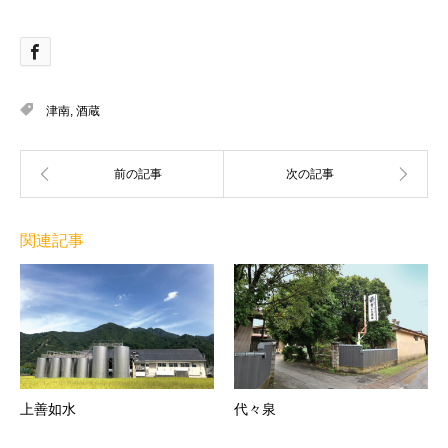
津南
,
酒蔵
関連記事
上善如水
代々泉