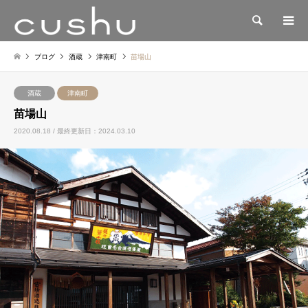
検索
ブログ
酒蔵
津南町
苗場山
酒蔵
津南町
苗場山
2020.08.18 / 最終更新日：2024.03.10