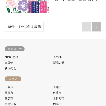
18件中 1〜10件を表示


カテゴリー
cushuとは
その他
出版物
新潟の酒
新潟の食
エリア
三条市
上越市
五泉市
佐渡市
加茂市
十日町市
南魚沼市
妙高市