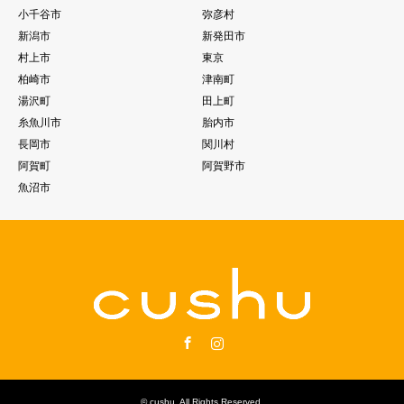
小千谷市
弥彦村
新潟市
新発田市
村上市
東京
柏崎市
津南町
湯沢町
田上町
糸魚川市
胎内市
長岡市
関川村
阿賀町
阿賀野市
魚沼市
Facebook
Instagram
©
cushu
. All Rights Reserved.