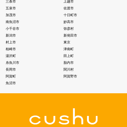
三条市
上越市
五泉市
佐渡市
加茂市
十日町市
南魚沼市
妙高市
小千谷市
弥彦村
新潟市
新発田市
村上市
東京
柏崎市
津南町
湯沢町
田上町
糸魚川市
胎内市
長岡市
関川村
阿賀町
阿賀野市
魚沼市