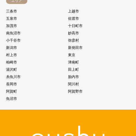
エリア
三条市
上越市
五泉市
佐渡市
加茂市
十日町市
南魚沼市
妙高市
小千谷市
弥彦村
新潟市
新発田市
村上市
東京
柏崎市
津南町
湯沢町
田上町
糸魚川市
胎内市
長岡市
関川村
阿賀町
阿賀野市
魚沼市