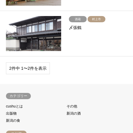
酒蔵
村上市
〆張鶴
2件中 1〜2件を表示
カテゴリー
cushuとは
その他
出版物
新潟の酒
新潟の食