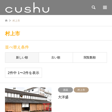
検索
村上市
村上市
並べ替え条件
新しい順
古い順
閲覧数順
2件中 1〜2件を表示
酒蔵
村上市
大洋盛