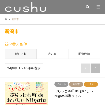
検索
新潟市
新潟市
並べ替え条件
新しい順
古い順
閲覧数順
24件中 1〜10件を表示


イベント
新潟市
12月
ぷらっと本町 de おいしい
Niigata満喫タイム