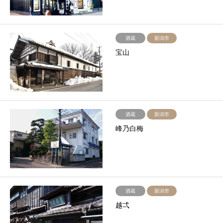
酒蔵
新潟市
宝山
酒蔵
新潟市
峰乃白梅
酒蔵
新潟市
越弌