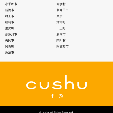
小千谷市
弥彦村
新潟市
新発田市
村上市
東京
柏崎市
津南町
湯沢町
田上町
糸魚川市
胎内市
長岡市
関川村
阿賀町
阿賀野市
魚沼市
Facebook
Instagram
©
cushu
. All Rights Reserved.