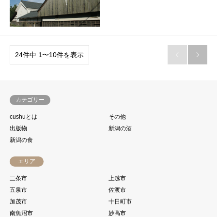
24件中 1〜10件を表示


カテゴリー
cushuとは
その他
出版物
新潟の酒
新潟の食
エリア
三条市
上越市
五泉市
佐渡市
加茂市
十日町市
南魚沼市
妙高市