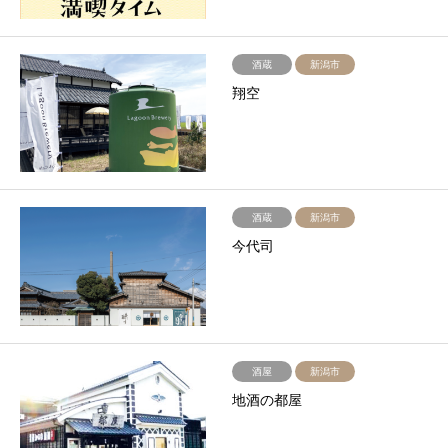
酒蔵
新潟市
翔空
酒蔵
新潟市
今代司
酒屋
新潟市
地酒の都屋