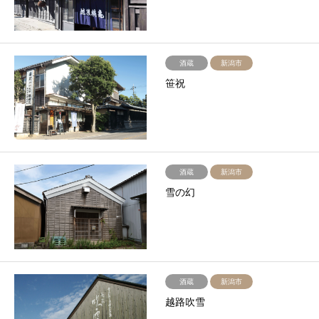
酒蔵
新潟市
笹祝
酒蔵
新潟市
雪の幻
酒蔵
新潟市
越路吹雪