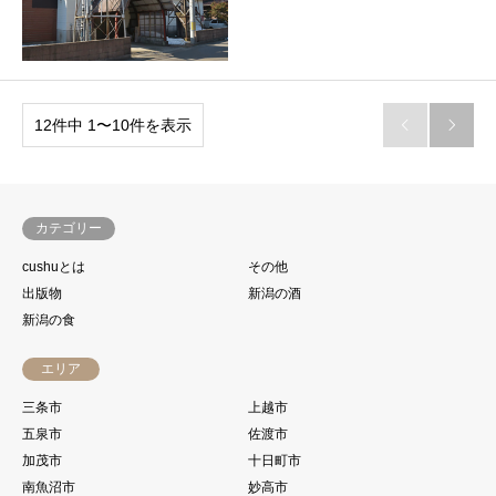
12件中 1〜10件を表示


カテゴリー
cushuとは
その他
出版物
新潟の酒
新潟の食
エリア
三条市
上越市
五泉市
佐渡市
加茂市
十日町市
南魚沼市
妙高市