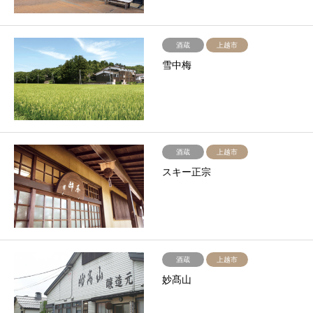
酒蔵
上越市
雪中梅
酒蔵
上越市
スキー正宗
酒蔵
上越市
妙髙山