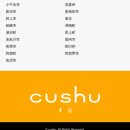
小千谷市
弥彦村
新潟市
新発田市
村上市
東京
柏崎市
津南町
湯沢町
田上町
糸魚川市
胎内市
長岡市
関川村
阿賀町
阿賀野市
魚沼市
Facebook
Instagram
©
cushu
. All Rights Reserved.