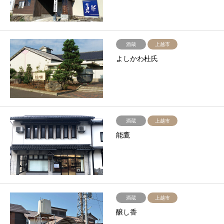
酒蔵
上越市
よしかわ杜氏
酒蔵
上越市
能鷹
酒蔵
上越市
醸し香