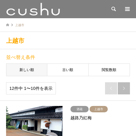
検索
上越市
上越市
並べ替え条件
新しい順
古い順
閲覧数順
12件中 1〜10件を表示


酒蔵
上越市
越路乃紅梅