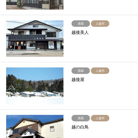
酒蔵
上越市
越後美人
酒蔵
上越市
越後屋
酒蔵
上越市
越の白鳥