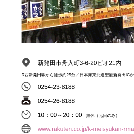
新発田市舟入町3-6-20ピオ21内
R西新発田駅から徒歩約25分／日本海東北道聖籠新発田IC
0254-23-8188
0254-26-8188
10：00～20：00
無休（元日のみ）
www.rakuten.co.jp/k-meisyukan-rma