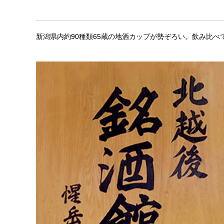
新潟県内約90種類65蔵の地酒カップが勢ぞろい。飲み比べ