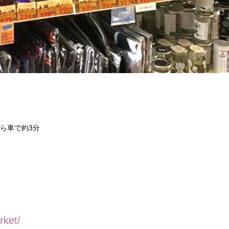
から車で約3分
rket/