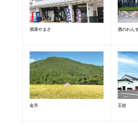
酒屋やまさ
酒のわん
金升
王紋