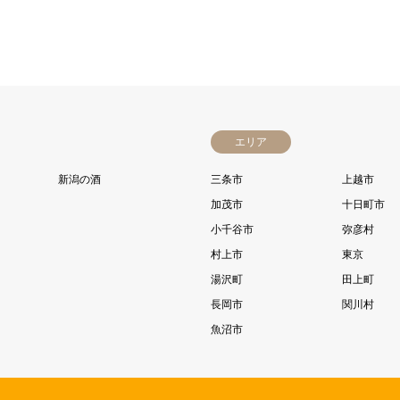
エリア
新潟の酒
三条市
上越市
加茂市
十日町市
小千谷市
弥彦村
村上市
東京
湯沢町
田上町
長岡市
関川村
魚沼市