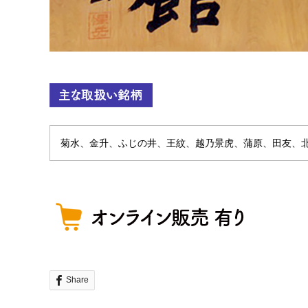
菊水、金升、ふじの井、王紋、越乃景虎、蒲原、田友、
Share