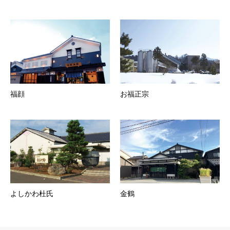
福顔
お福正宗
よしかわ杜氏
金鶴