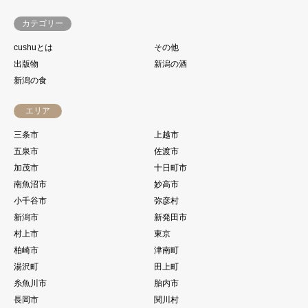
カテゴリー
cushuとは
その他
出版物
新潟の酒
新潟の食
エリア
三条市
上越市
五泉市
佐渡市
加茂市
十日町市
南魚沼市
妙高市
小千谷市
弥彦村
新潟市
新発田市
村上市
東京
柏崎市
津南町
湯沢町
田上町
糸魚川市
胎内市
長岡市
関川村