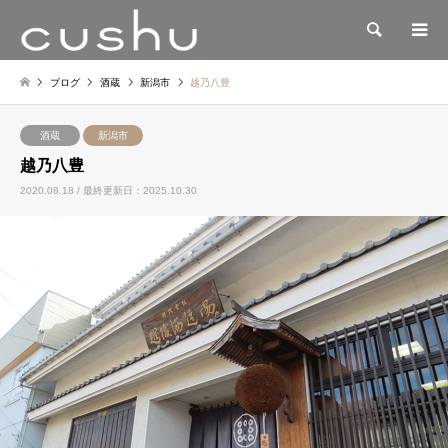
検索
ブログ
酒蔵
新潟市
越乃八豊
酒蔵
新潟市
越乃八豊
2020.08.18 / 最終更新日：2025.10.30