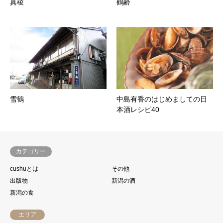
真稜
鶴齢
雪鶴
中島有香のはじめましての日
本酒レシピ40
カテゴリー
cushuとは
その他
出版物
新潟の酒
新潟の食
エリア