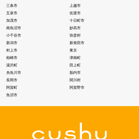
三条市
上越市
五泉市
佐渡市
加茂市
十日町市
南魚沼市
妙高市
小千谷市
弥彦村
新潟市
新発田市
村上市
東京
柏崎市
津南町
湯沢町
田上町
糸魚川市
胎内市
長岡市
関川村
阿賀町
阿賀野市
魚沼市