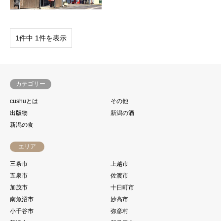
1件中 1件を表示
カテゴリー
cushuとは
その他
出版物
新潟の酒
新潟の食
エリア
三条市
上越市
五泉市
佐渡市
加茂市
十日町市
南魚沼市
妙高市
小千谷市
弥彦村