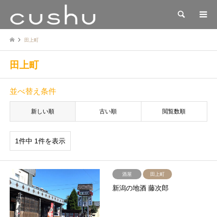
検索
田上町
田上町
並べ替え条件
新しい順
古い順
閲覧数順
1件中 1件を表示
酒屋
田上町
新潟の地酒 藤次郎