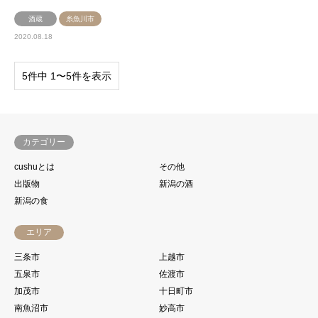
酒蔵
糸魚川市
2020.08.18
5件中 1〜5件を表示
カテゴリー
cushuとは
その他
出版物
新潟の酒
新潟の食
エリア
三条市
上越市
五泉市
佐渡市
加茂市
十日町市
南魚沼市
妙高市