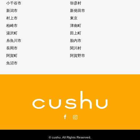
小千谷市
弥彦村
新潟市
新発田市
村上市
東京
柏崎市
津南町
湯沢町
田上町
糸魚川市
胎内市
長岡市
関川村
阿賀町
阿賀野市
魚沼市
Facebook
Instagram
©
cushu
. All Rights Reserved.