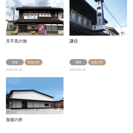
月不見の池
謙信
酒蔵
糸魚川市
酒蔵
糸魚川市
2020.08.18
2020.08.18
加賀の井