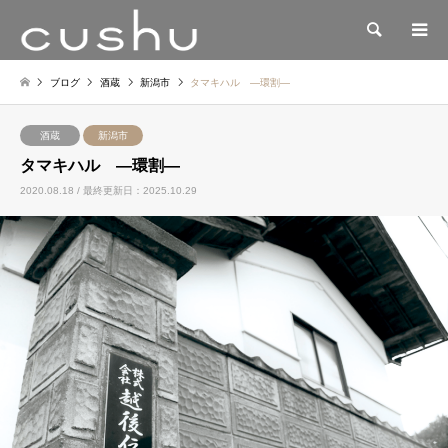
検索
ブログ
酒蔵
新潟市
タマキハル —環割—
酒蔵
新潟市
タマキハル —環割—
2020.08.18 / 最終更新日：2025.10.29