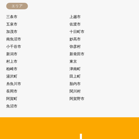
エリア
三条市
上越市
五泉市
佐渡市
加茂市
十日町市
南魚沼市
妙高市
小千谷市
弥彦村
新潟市
新発田市
村上市
東京
柏崎市
津南町
湯沢町
田上町
糸魚川市
胎内市
長岡市
関川村
阿賀町
阿賀野市
魚沼市