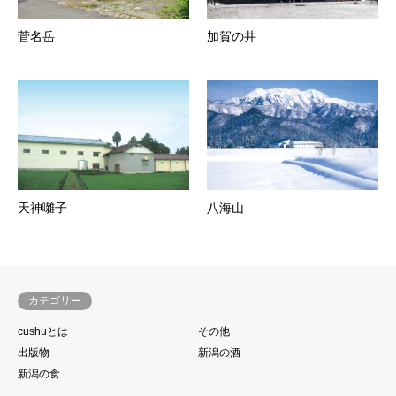
菅名岳
加賀の井
天神囃子
八海山
カテゴリー
cushuとは
その他
出版物
新潟の酒
新潟の食