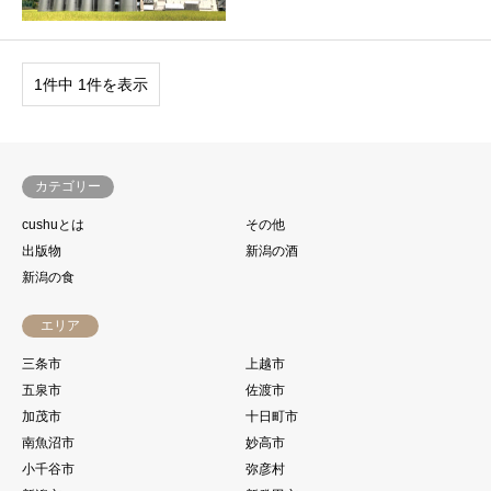
1件中 1件を表示
カテゴリー
cushuとは
その他
出版物
新潟の酒
新潟の食
エリア
三条市
上越市
五泉市
佐渡市
加茂市
十日町市
南魚沼市
妙高市
小千谷市
弥彦村