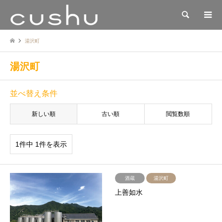
検索
湯沢町
湯沢町
並べ替え条件
新しい順
古い順
閲覧数順
1件中 1件を表示
酒蔵
湯沢町
上善如水