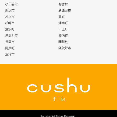
小千谷市
弥彦村
新潟市
新発田市
村上市
東京
柏崎市
津南町
湯沢町
田上町
糸魚川市
胎内市
長岡市
関川村
阿賀町
阿賀野市
魚沼市
Facebook
Instagram
©
cushu
. All Rights Reserved.