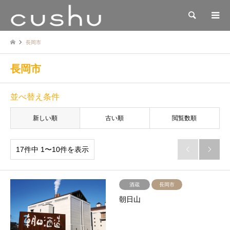
検索
長岡市
長岡市
並べ替え条件
新しい順
古い順
閲覧数順
17件中 1〜10件を表示


酒蔵
長岡市
朝日山