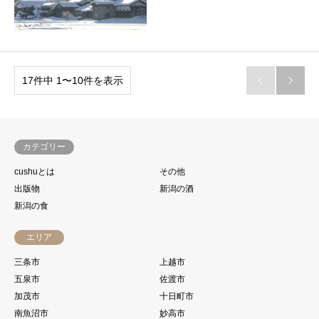
17件中 1〜10件を表示


カテゴリー
cushuとは
その他
出版物
新潟の酒
新潟の食
エリア
三条市
上越市
五泉市
佐渡市
加茂市
十日町市
南魚沼市
妙高市