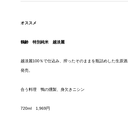
オススメ
鶴齢 特別純米 越淡麗
越淡麗100％で仕込み、搾ったそのままを瓶詰めした生原
発売。
合う料理 鴨の燻製、身欠きニシン
720ml 1,969円