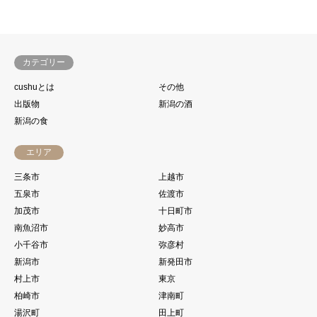
カテゴリー
cushuとは
その他
出版物
新潟の酒
新潟の食
エリア
三条市
上越市
五泉市
佐渡市
加茂市
十日町市
南魚沼市
妙高市
小千谷市
弥彦村
新潟市
新発田市
村上市
東京
柏崎市
津南町
湯沢町
田上町