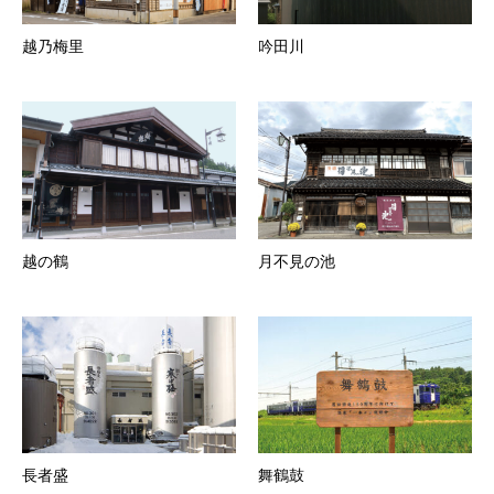
越乃梅里
吟田川
越の鶴
月不見の池
長者盛
舞鶴鼓