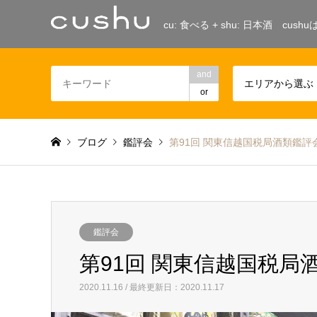
cu: 食べる + shu: 日本酒 c
and
エリアから選ぶ
or
ブログ
鑑評会
第91回 関東信越国税局酒類鑑
鑑評会
第91回 関東信越国税
2020.11.16 / 最終更新日：2020.11.17