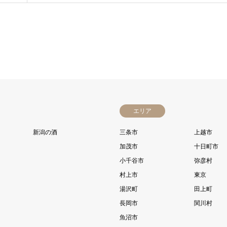
エリア
新潟の酒
三条市
上越市
加茂市
十日町市
小千谷市
弥彦村
村上市
東京
湯沢町
田上町
長岡市
関川村
魚沼市