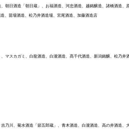
造、朝日酒造「朝日蔵」、お福酒造、河忠酒造、越銘醸造、諸橋酒造、
酒造、苗場酒造、松乃井酒造場、宮尾酒造、加藤酒造店
」、マスカガミ、白龍酒造、白瀧酒造、髙千代酒造、新潟銘醸、松乃井
、吉乃川、菊水酒造「節五郎蔵」、青木酒造、白瀧酒造、高の井酒造、