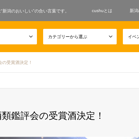
cushuとは
新潟
ushuは“新潟のおいしい”の合い言葉です。
カテゴリーから選ぶ
イベ
評会の受賞酒決定！
局酒類鑑評会の受賞酒決定！