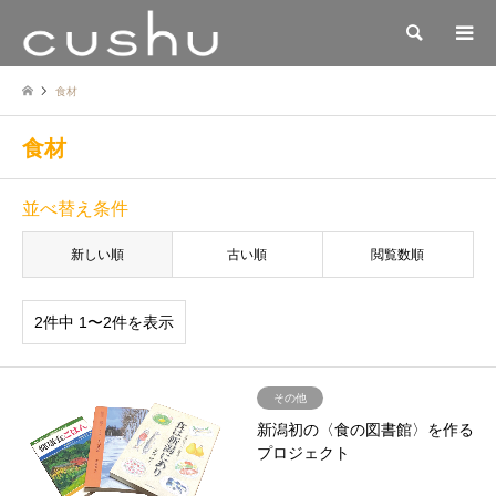
検索
食材
食材
並べ替え条件
新しい順
古い順
閲覧数順
2件中 1〜2件を表示
その他
新潟初の〈食の図書館〉を作る
プロジェクト