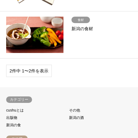
食材
新潟の食材
2件中 1〜2件を表示
カテゴリー
cushuとは
その他
出版物
新潟の酒
新潟の食