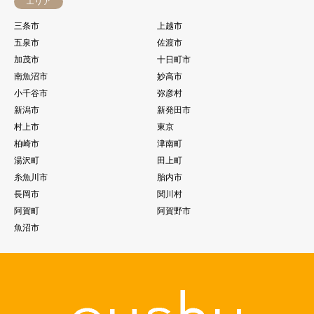
エリア
三条市
上越市
五泉市
佐渡市
加茂市
十日町市
南魚沼市
妙高市
小千谷市
弥彦村
新潟市
新発田市
村上市
東京
柏崎市
津南町
湯沢町
田上町
糸魚川市
胎内市
長岡市
関川村
阿賀町
阿賀野市
魚沼市