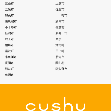
三条市
上越市
五泉市
佐渡市
加茂市
十日町市
南魚沼市
妙高市
小千谷市
弥彦村
新潟市
新発田市
村上市
東京
柏崎市
津南町
湯沢町
田上町
糸魚川市
胎内市
長岡市
関川村
阿賀町
阿賀野市
魚沼市