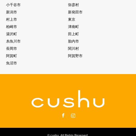
小千谷市
弥彦村
新潟市
新発田市
村上市
東京
柏崎市
津南町
湯沢町
田上町
糸魚川市
胎内市
長岡市
関川村
阿賀町
阿賀野市
魚沼市
Facebook
Instagram
©
cushu
. All Rights Reserved.