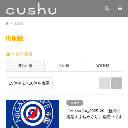
検索
出版物
出版物
並べ替え条件
新しい順
古い順
閲覧数順
19件中 1〜10件を表示


出版物
『cushu手帖2025-26 新潟の
酒蔵＆まちめぐり』発売中です