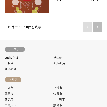
19件中 1〜10件を表示


カテゴリー
cushuとは
その他
出版物
新潟の酒
新潟の食
エリア
三条市
上越市
五泉市
佐渡市
加茂市
十日町市
南魚沼市
妙高市