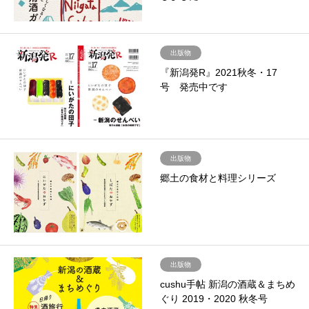
出版物
『新潟発R』2021秋冬・17
号 発売中です
出版物
郷土の食材と料理シリーズ
出版物
cushu手帖 新潟の酒蔵＆まちめ
ぐり 2019・2020 秋冬号