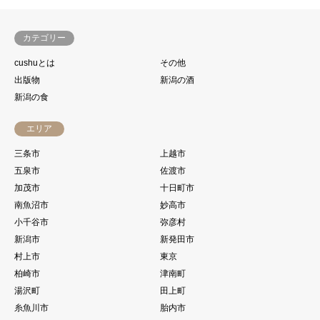
カテゴリー
cushuとは
その他
出版物
新潟の酒
新潟の食
エリア
三条市
上越市
五泉市
佐渡市
加茂市
十日町市
南魚沼市
妙高市
小千谷市
弥彦村
新潟市
新発田市
村上市
東京
柏崎市
津南町
湯沢町
田上町
糸魚川市
胎内市