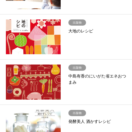
出版物
大地のレシピ
出版物
中島有香のにいがた省エネおつ
まみ
出版物
発酵美人 酒かすレシピ