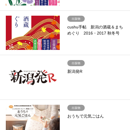
出版物
cushu手帖 新潟の酒蔵＆まち
めぐり 2016・2017 秋冬号
出版物
新潟発R
出版物
おうちで元気ごはん