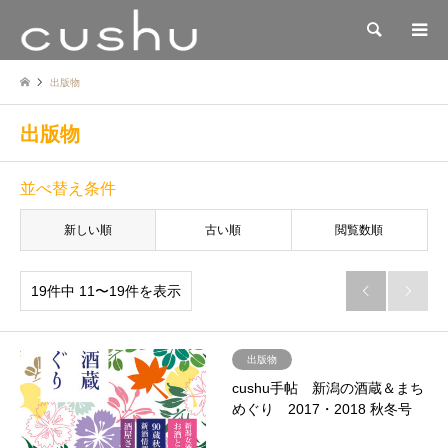
検索
出版物
出版物
並べ替え条件
新しい順
古い順
閲覧数順
19件中 11〜19件を表示


出版物
cushu手帖 新潟の酒蔵＆まち
めぐり 2017・2018 秋冬号