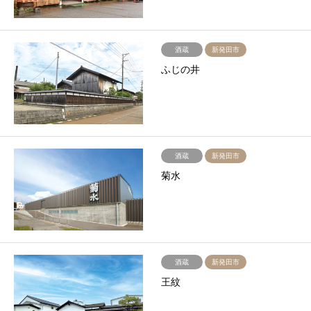
酒蔵
新発田市
ふじの井
酒蔵
新発田市
菊水
酒蔵
新発田市
王紋