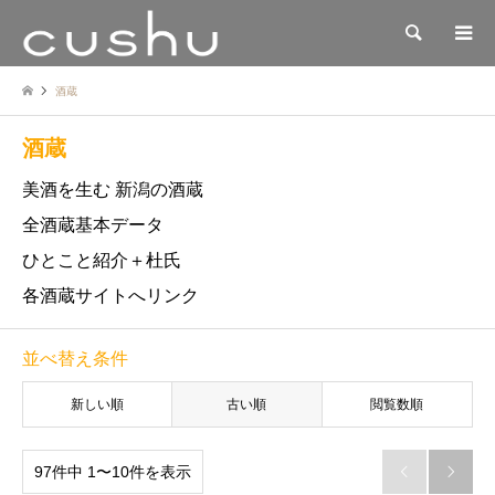
検索
酒蔵
酒蔵
美酒を生む 新潟の酒蔵
全酒蔵基本データ
ひとこと紹介＋杜氏
各酒蔵サイトへリンク
並べ替え条件
新しい順
古い順
閲覧数順
97件中 1〜10件を表示

