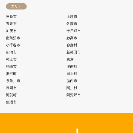
エリア
三条市
上越市
五泉市
佐渡市
加茂市
十日町市
南魚沼市
妙高市
小千谷市
弥彦村
新潟市
新発田市
村上市
東京
柏崎市
津南町
湯沢町
田上町
糸魚川市
胎内市
長岡市
関川村
阿賀町
阿賀野市
魚沼市