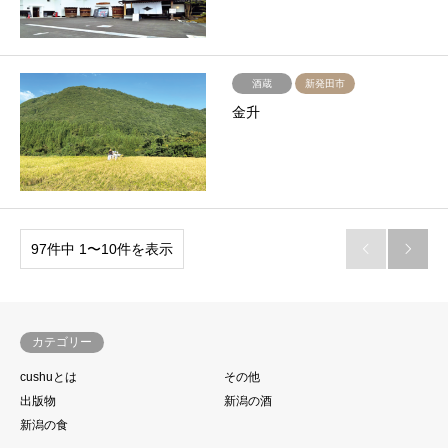
酒蔵
新発田市
金升
97件中 1〜10件を表示


カテゴリー
cushuとは
その他
出版物
新潟の酒
新潟の食