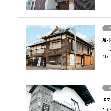
越乃
こしの
41）
タマ
たまき