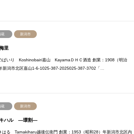
酒蔵
新潟市
梅里
ばいり Koshinobairi嘉山 KayamaＤＨＣ酒造 創業：1908（明治
年新潟市北区嘉山1-6-1025-387-2025025-387-3702「…
酒蔵
新潟市
キハル —環割—
はる Tamakiharu越後伝衛門 創業：1953（昭和28）年新潟市北区内