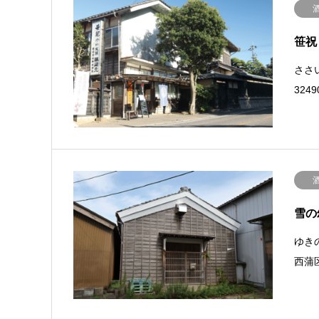
笹祝
ささい
324
雪の
ゆきの
西蒲区