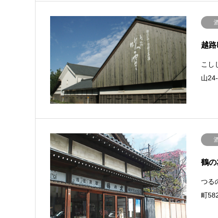
越路
こしじ
山24-
鶴の
つるの
町58