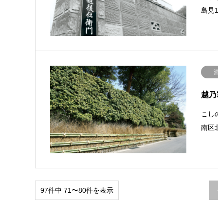
島見1
越乃
こしの
南区北
97件中 71〜80件を表示