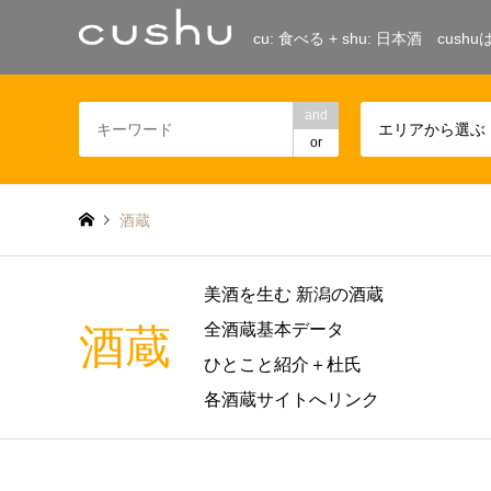
cu: 食べる + shu: 日本酒 c
and
エリアから選ぶ
or
酒蔵
美酒を生む 新潟の酒蔵
全酒蔵基本データ
酒蔵
ひとこと紹介＋杜氏
各酒蔵サイトへリンク