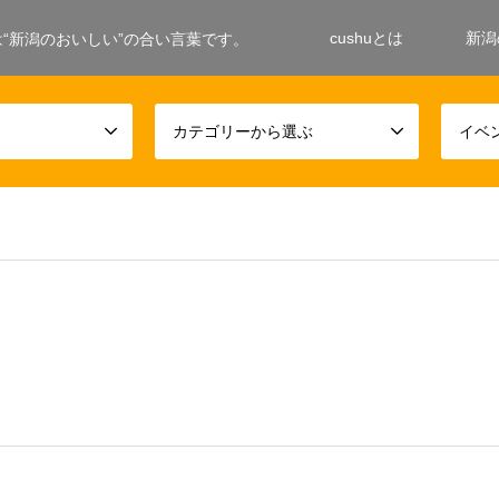
cushuとは
新潟
ushuは“新潟のおいしい”の合い言葉です。
カテゴリーから選ぶ
イベ