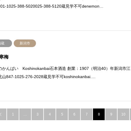
01-1025-388-5020025-388-5120蔵見学不可denemon…
酒蔵
新潟市
寒梅
かんばい Koshinokanbai石本酒造 創業：1907（明治40）年新潟市江
山847-1025-276-2028蔵見学不可koshinokanbai.…
1
…
3
4
5
6
7
8
9
10
