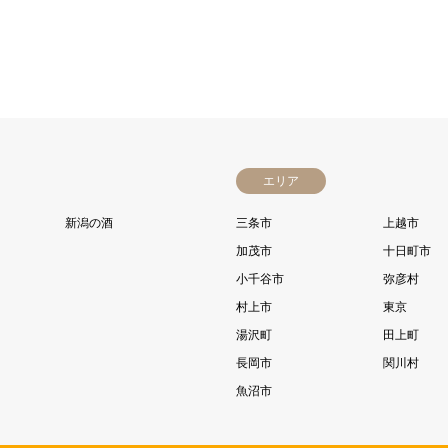
エリア
新潟の酒
三条市
上越市
加茂市
十日町市
小千谷市
弥彦村
村上市
東京
湯沢町
田上町
長岡市
関川村
魚沼市