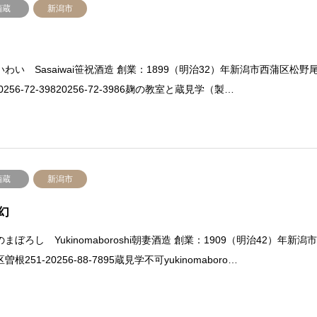
酒蔵
新潟市
わい Sasaiwai笹祝酒造 創業：1899（明治32）年新潟市西蒲区松野
90256-72-39820256-72-3986麹の教室と蔵見学（製…
酒蔵
新潟市
幻
まぼろし Yukinomaboroshi朝妻酒造 創業：1909（明治42）年新潟
曽根251-20256-88-7895蔵見学不可yukinomaboro…