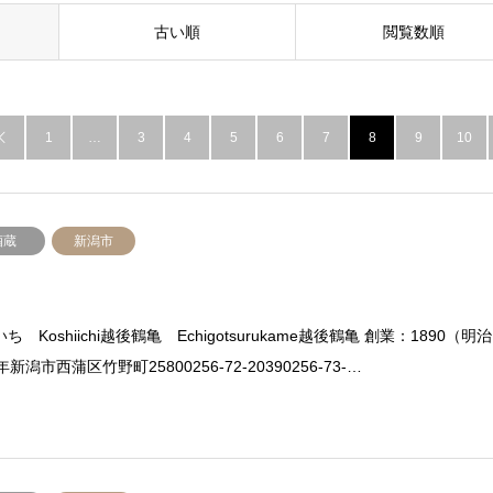
古い順
閲覧数順
1
…
3
4
5
6
7
8
9
10

酒蔵
新潟市
ち Koshiichi越後鶴亀 Echigotsurukame越後鶴亀 創業：1890（明治
年新潟市西蒲区竹野町25800256-72-20390256-73-…