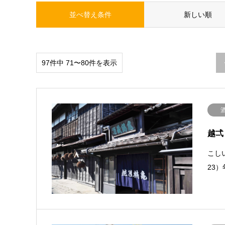
並べ替え条件
新しい順
97件中 71〜80件を表示
越弌
こしい
23）