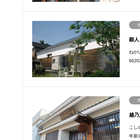
願人
ねがい
662
越乃
こしの
年新潟