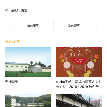
糸魚川
,
酒蔵
関連記事
天神囃子
cushu手帖 新潟の酒蔵＆まち
めぐり 2018・2019 秋冬号