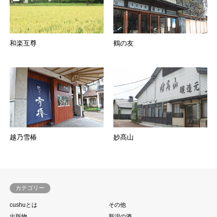
和楽互尊
鶴の友
越乃雪椿
妙髙山
カテゴリー
cushuとは
その他
出版物
新潟の酒