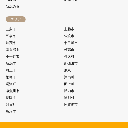
新潟の食
エリア
三条市
上越市
五泉市
佐渡市
加茂市
十日町市
南魚沼市
妙高市
小千谷市
弥彦村
新潟市
新発田市
村上市
東京
柏崎市
津南町
湯沢町
田上町
糸魚川市
胎内市
長岡市
関川村
阿賀町
阿賀野市
魚沼市