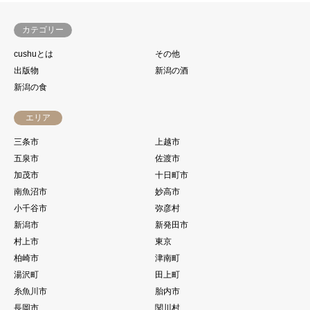
カテゴリー
cushuとは
その他
出版物
新潟の酒
新潟の食
エリア
三条市
上越市
五泉市
佐渡市
加茂市
十日町市
南魚沼市
妙高市
小千谷市
弥彦村
新潟市
新発田市
村上市
東京
柏崎市
津南町
湯沢町
田上町
糸魚川市
胎内市
長岡市
関川村