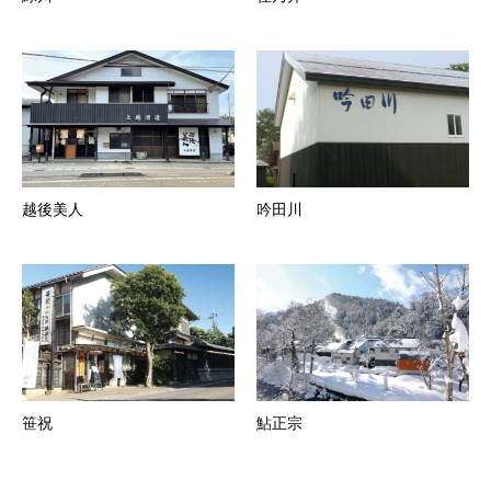
越後美人
吟田川
笹祝
鮎正宗