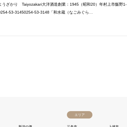
うざかり Taiyozakari大洋酒造創業：1945（昭和20）年村上市飯野1-
10254-53-31450254-53-3148「和水蔵（なごみぐら…
エリア
新潟の酒
三条市
上越市