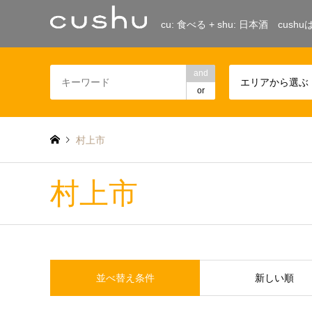
cu: 食べる + shu: 日本酒 c
and
エリアから選ぶ
or
村上市
村上市
並べ替え条件
新しい順