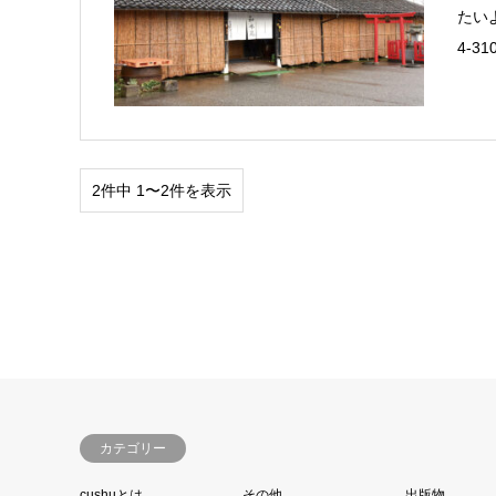
たいよ
4-3
2件中 1〜2件を表示
カテゴリー
cushuとは
その他
出版物