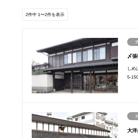
2件中 1〜2件を表示
〆張
しめは
5-15
大洋