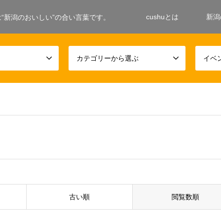
cushuとは
新潟
ushuは“新潟のおいしい”の合い言葉です。
カテゴリーから選ぶ
イベ
古い順
閲覧数順