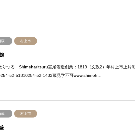
酒蔵
村上市
鶴
りつる Shimeharitsuru宮尾酒造創業：1819（文政2）年村上市上片
0254-52-51810254-52-1433蔵見学不可www.shimeh…
酒蔵
村上市
盛