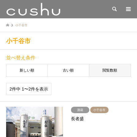
検索
小千谷市
小千谷市
並べ替え条件
新しい順
古い順
閲覧数順
2件中 1〜2件を表示
酒蔵
小千谷市
長者盛