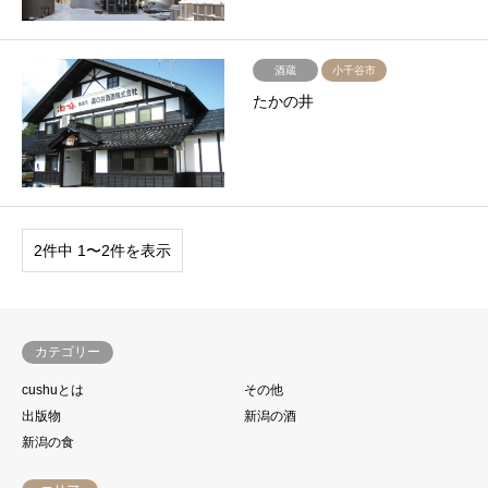
酒蔵
小千谷市
たかの井
2件中 1〜2件を表示
カテゴリー
cushuとは
その他
出版物
新潟の酒
新潟の食