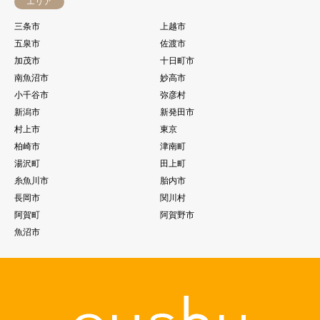
エリア
三条市
上越市
五泉市
佐渡市
加茂市
十日町市
南魚沼市
妙高市
小千谷市
弥彦村
新潟市
新発田市
村上市
東京
柏崎市
津南町
湯沢町
田上町
糸魚川市
胎内市
長岡市
関川村
阿賀町
阿賀野市
魚沼市