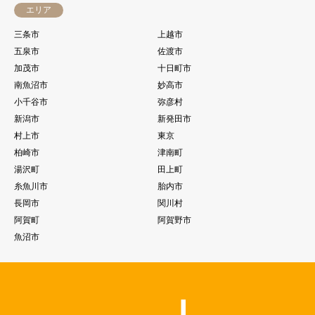
エリア
三条市
上越市
五泉市
佐渡市
加茂市
十日町市
南魚沼市
妙高市
小千谷市
弥彦村
新潟市
新発田市
村上市
東京
柏崎市
津南町
湯沢町
田上町
糸魚川市
胎内市
長岡市
関川村
阿賀町
阿賀野市
魚沼市