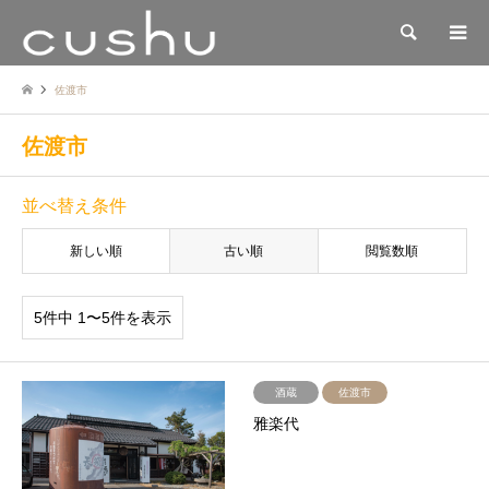
検索
佐渡市
佐渡市
並べ替え条件
新しい順
古い順
閲覧数順
5件中 1〜5件を表示
酒蔵
佐渡市
雅楽代