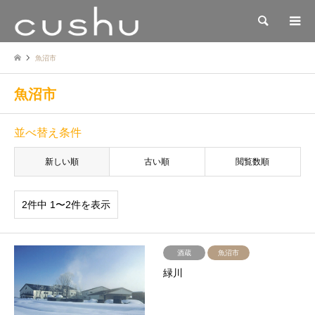
検索
魚沼市
魚沼市
並べ替え条件
新しい順
古い順
閲覧数順
2件中 1〜2件を表示
酒蔵
魚沼市
緑川