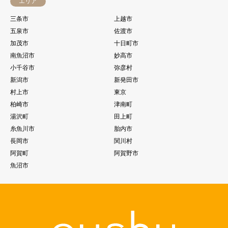
エリア
三条市
上越市
五泉市
佐渡市
加茂市
十日町市
南魚沼市
妙高市
小千谷市
弥彦村
新潟市
新発田市
村上市
東京
柏崎市
津南町
湯沢町
田上町
糸魚川市
胎内市
長岡市
関川村
阿賀町
阿賀野市
魚沼市