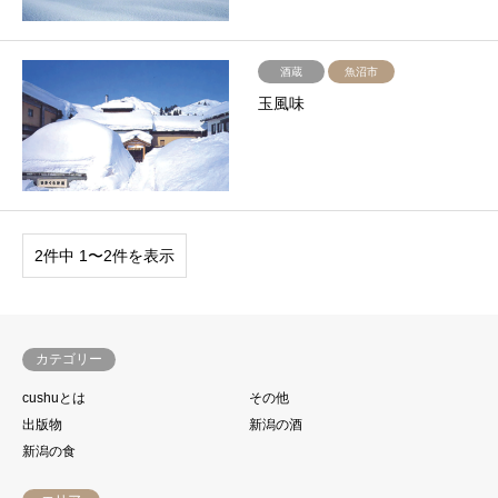
酒蔵
魚沼市
玉風味
2件中 1〜2件を表示
カテゴリー
cushuとは
その他
出版物
新潟の酒
新潟の食