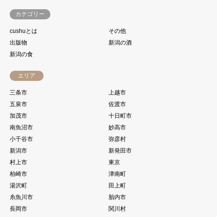
カテゴリー
cushuとは
その他
出版物
新潟の酒
新潟の食
エリア
三条市
上越市
五泉市
佐渡市
加茂市
十日町市
南魚沼市
妙高市
小千谷市
弥彦村
新潟市
新発田市
村上市
東京
柏崎市
津南町
湯沢町
田上町
糸魚川市
胎内市
長岡市
関川村