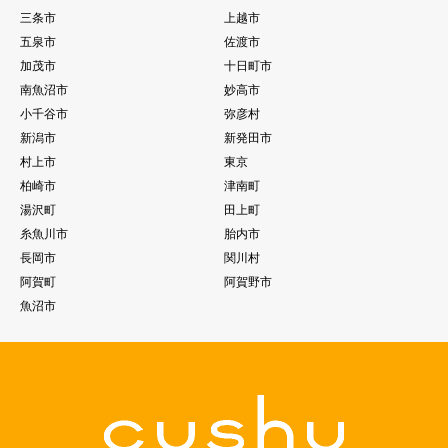
三条市
上越市
五泉市
佐渡市
加茂市
十日町市
南魚沼市
妙高市
小千谷市
弥彦村
新潟市
新発田市
村上市
東京
柏崎市
津南町
湯沢町
田上町
糸魚川市
胎内市
長岡市
関川村
阿賀町
阿賀野市
魚沼市