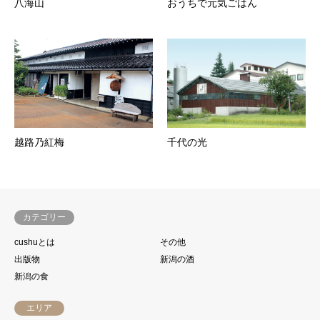
八海山
おうちで元気ごはん
越路乃紅梅
千代の光
カテゴリー
cushuとは
その他
出版物
新潟の酒
新潟の食
エリア